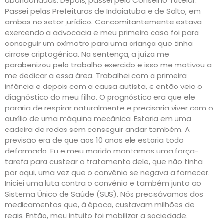
abandonadas. Depois, passei pelo Conselho Tutelar.
Passei pelas Prefeituras de Indaiatuba e de Salto, em
ambas no setor jurídico. Concomitantemente estava
exercendo a advocacia e meu primeiro caso foi para
conseguir um oxímetro para uma criança que tinha
cirrose criptogênica. Na sentença, a juíza me
parabenizou pelo trabalho exercido e isso me motivou a
me dedicar a essa área. Trabalhei com a primeira
infância e depois com a causa autista, e então veio o
diagnóstico do meu filho. O prognóstico era que ele
pararia de respirar naturalmente e precisaria viver com o
auxílio de uma máquina mecânica. Estaria em uma
cadeira de rodas sem conseguir andar também. A
previsão era de que aos 10 anos ele estaria todo
deformado. Eu e meu marido montamos uma força-
tarefa para custear o tratamento dele, que não tinha
por aqui, uma vez que o convênio se negava a fornecer.
Iniciei uma luta contra o convênio e também junto ao
Sistema Único de Saúde (SUS). Nós precisávamos dos
medicamentos que, à época, custavam milhões de
reais. Então, meu intuito foi mobilizar a sociedade.