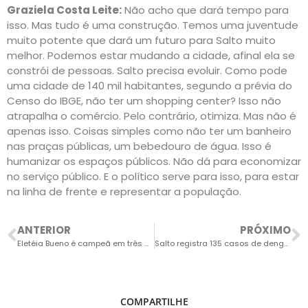
Graziela Costa Leite:
Não acho que dará tempo para
isso. Mas tudo é uma construção. Temos uma juventude
muito potente que dará um futuro para Salto muito
melhor. Podemos estar mudando a cidade, afinal ela se
constrói de pessoas. Salto precisa evoluir. Como pode
uma cidade de 140 mil habitantes, segundo a prévia do
Censo do IBGE, não ter um shopping center? Isso não
atrapalha o comércio. Pelo contrário, otimiza. Mas não é
apenas isso. Coisas simples como não ter um banheiro
nas praças públicas, um bebedouro de água. Isso é
humanizar os espaços públicos. Não dá para economizar
no serviço público. E o político serve para isso, para estar
na linha de frente e representar a população.
ANTERIOR
PRÓXIMO
Eletéia Bueno é campeã em três modalidades no Campeonato de Powerlifting
Salto registra 135 casos de dengue em três meses e bairros Salto de São José e São Pedro e São Paulo preocupam mais
COMPARTILHE