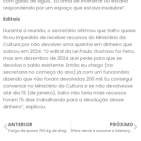
com galão de água… Eu tinha de interditar ou estaria
respondendo por um espaço que estava insalubre”.
Editais
Durante a reunião, o secretário afirmou que Salto quase
ficou impedido de receber recursos do Ministério da
Cultura por não devolver uma quantia em dinheiro que
sobrou em 2024. “O edital da Lei Paulo Gustavo foi feito,
mas em dezembro de 2024 aLei pede para que se
devolva o saldo existente. Então eu chego (na
secretaria no começo do ano) já com um funcionário
dizendo que não foram devolvidos 200 mil. Eu consegui
conversar no Ministério da Cultura e se não devolvesse
até dia 15 (de janeiro), Salto não teria mais recursos.
Foram 15 dias trabalhando para a devolução desse
dinheiro”, explicou.
ANTERIOR
PRÓXIMO
Carga de quase 700 kg de drogas que chegaria a Salto é interceptada pela Polícia Rodoviária
Sfera vence e assume a liderança do Paulista sub-15