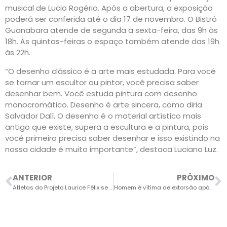
musical de Lucio Rogério. Após a abertura, a exposição
poderá ser conferida até o dia 17 de novembro. O Bistrô
Guanabara atende de segunda a sexta-feira, das 9h às
18h. Às quintas-feiras o espaço também atende das 19h
às 22h.
“O desenho clássico é a arte mais estudada. Para você
se tornar um escultor ou pintor, você precisa saber
desenhar bem. Você estuda pintura com desenho
monocromático. Desenho é arte sincera, como diria
Salvador Dalí. O desenho é o material artístico mais
antigo que existe, supera a escultura e a pintura, pois
você primeiro precisa saber desenhar e isso existindo na
nossa cidade é muito importante”, destaca Luciano Luz.
ANTERIOR
PRÓXIMO
Atletas do Projeto Laurice Félix se destacam em campeonato de Atletismo
Homem é vítima de extorsão após se envolver com profissionais do sexo