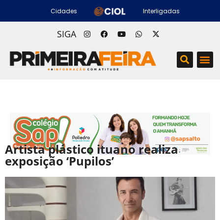
Cidades
Interligadas
SIGA
Artista plástico ituano realiza
exposição ‘Pupilos’