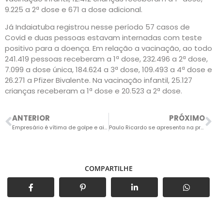
9.225 a 2ª dose e 671 a dose adicional.
Já Indaiatuba registrou nesse período 57 casos de
Covid e duas pessoas estavam internadas com teste
positivo para a doença. Em relação a vacinação, ao todo
241.419 pessoas receberam a 1ª dose, 232.496 a 2ª dose,
7.099 a dose única, 184.624 a 3ª dose, 109.493 a 4ª dose e
26.271 a Pfizer Bivalente. Na vacinação infantil, 25.127
crianças receberam a 1ª dose e 20.523 a 2ª dose.
ANTERIOR
PRÓXIMO
Empresário é vítima de golpe e ainda sofre ameaça de morte
Paulo Ricardo se apresenta na primeira noite do “Maio Musical” no feriado do Dia do Trabalho
COMPARTILHE