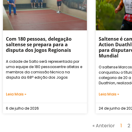
Com 180 pessoas, delegação
Saltense é ca
saltense se prepara para a
Action Duathl
disputa dos Jogos Regionais
para disputaro
Mundial
A cidade de Salto será representada por
uma equipe de 180 pessoasentre atletas e
O saltense Marcos
membros da comissão técnica na
conquistou o tít
disputa da 68ª edição dos Jogos
categoria de 20 a
Duathlon, realiza
Leia Mais »
Leia Mais »
6 de julho de 2026
24 de junho de 20
« Anterior
1
2