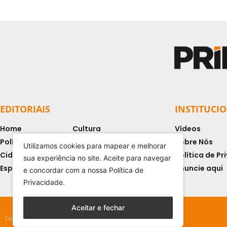
EDITORIAIS
INSTITUCI
Home
Cultura
Vídeos
Política
Polícia
Sobre Nós
Utilizamos cookies para mapear e melhorar
Cidade
Colunistas
Política de P
sua experiência no site. Aceite para navegar
Esportes
Jornal Digital
Anuncie aqui
e concordar com a nossa Política de
Privacidade.
Aceitar e fechar
Copyright © 2024 - Todos os direitos reservados