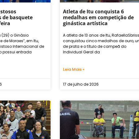
istosos
Atleta de Itu conquista 6
s de basquete
medalhas em competição de
feira
ginástica artística
 (29) o Ginásio
A atleta de 13 anos de Itu, RafaellaSbriss
e de Moraes”, em Itu,
conquistou cinco medalhas de ouro, 
istoso Internacional de
de prata e o título de campeã do
o possui entrada
Individual Geral da
Leia Mais »
26
17 de julho de 2026