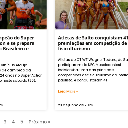
mpeão do Super
Atletas de Salto conquistam 4
on e se prepara
premiações em competição de
 Brasileiro e
fisiculturismo
Atletas do CT WT Wagner Todaro, de Sal
participaram do NPC Musclecontest
 Vinícius Araújo
Indaiatuba, uma das principais
ulo de campeão da
competições de fisiculturismo do interio
 24 anos no Super Action
paulista, e conquistaram 41
do neste sábado (20),
Leia Mais »
26
23 de junho de 2026
3
4
5
Próximo »