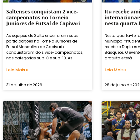
Saltenses conquistam 2 vice-
Itu recebe am
campeonatos no Torneio
internacionai
Juniores de Futsal de Capivari
nesta quarta-
As equipes de Salto encerraram suas
Nesta quarta-feira
participações no Torneio Juniores de
Municipal “Prudent
Futsal Masculino de Capivari e
recebe o Duplo Am
conquistaram dois vice-campeonatos,
Basquete. O event
nas categorias sub-8 e sub-10. As
gratuita e terá
Leia Mais »
Leia Mais »
31 de julho de 2026
28 de julho de 20