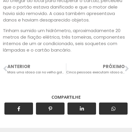
Ao chegar ao local para recuperar o cartão, percebeu
que o portão estava danificado e que o motor dele
havia sido removido. A casa também apresentava
danos e haviam desaparecido objetos.
Tinham sumido um hidrômetro, aproximadamente 20
metros de fiação elétrica, três torneiras, componentes
internos de um ar condicionado, seis soquetes com
lâmpadas e o cartão bancário.
ANTERIOR
PRÓXIMO
Mais uma idosa cai no velho golpe do falso mecânico e perde R$ 5.870
Cinco pessoas executam idoso a tiros no bairro Bom Retiro
COMPARTILHE