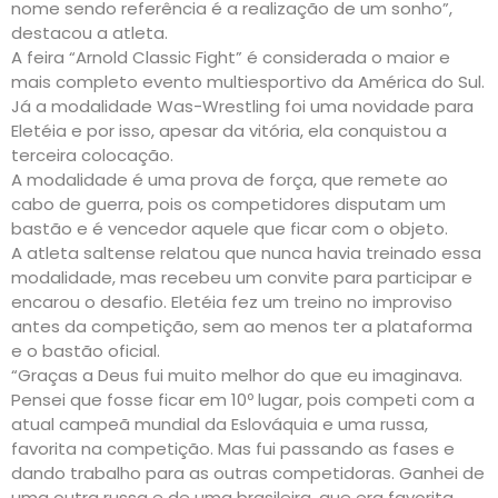
nome sendo referência é a realização de um sonho”,
destacou a atleta.
A feira “Arnold Classic Fight” é considerada o maior e
mais completo evento multiesportivo da América do Sul.
Já a modalidade Was-Wrestling foi uma novidade para
Eletéia e por isso, apesar da vitória, ela conquistou a
terceira colocação.
A modalidade é uma prova de força, que remete ao
cabo de guerra, pois os competidores disputam um
bastão e é vencedor aquele que ficar com o objeto.
A atleta saltense relatou que nunca havia treinado essa
modalidade, mas recebeu um convite para participar e
encarou o desafio. Eletéia fez um treino no improviso
antes da competição, sem ao menos ter a plataforma
e o bastão oficial.
“Graças a Deus fui muito melhor do que eu imaginava.
Pensei que fosse ficar em 10º lugar, pois competi com a
atual campeã mundial da Eslováquia e uma russa,
favorita na competição. Mas fui passando as fases e
dando trabalho para as outras competidoras. Ganhei de
uma outra russa e de uma brasileira, que era favorita