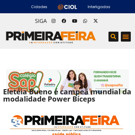
Cidades
Interligadas
SIGA
Eletéia Bueno é campeã mundial da
modalidade Power Bíceps