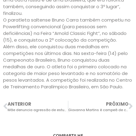
também, conseguindo assim conquistar o 3º lugar”,
finalizou.
O paratleta saltense Bruno Carra também competiu no
Powerlifting convencional (para pessoas sem
deficiências) na Feira “Arnold Classic Fight”, no sábado
(15), e conquistou a 2ª colocação da competição.
Além disso, ele conquistou duas medalhas em
competições nos últimos dias. Na sexta-feira (14) pelo
Campeonato Brasileiro, Bruno conquistou duas
medalhas de ouro. O atleta foi o primeiro colocado na
categoria de maior peso levantado e no somatório de
pesos levantados. A competição foi realizada no Centro
de Treinamento Paralímpico Brasileiro, em São Paulo.
ANTERIOR
PRÓXIMO
Mãe denuncia agressão de estudantes contra a filha de 11 anos
Giovanna Martins é campeã de corrida em Tietê; Mônica Dalla Vecchia, também saltense, é vice
COMPARTILHE