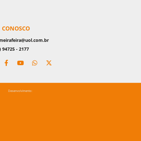
E CONOSCO
meirafeira@uol.com.br
) 94725 - 2177
Desenvolvimento: