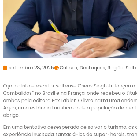
setembro 28, 2025
Cultura
,
Destaques
,
Região
,
Salt
O jornalista e escritor saltense Oséas Singh Jr. lançou 
Combalidos” no Brasil e na França, onde recebeu o títul
ambos pela editora FoxTablet. O livro narra uma endemi
Anjos, uma estância turística onde a população de rua
abrigo.
Em uma tentativa desesperada de salvar o turismo, as
experiência inusitada: fantasiá-los de super-heróis, t