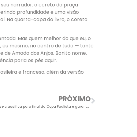
é seu narrador: o coreto da praça
nferindo profundidade e uma visão
al. Na quarta-capa do livro, o coreto
rmentada. Mas quem melhor do que eu, o
m, eu mesmo, no centro de tudo — tanto
e de Amada dos Anjos. Bonito nome,
ncia poria os pés aqui”.
asileira e francesa, além da versão
PRÓXIMO
Primavera se classifica para final da Copa Paulista e garante vaga em competição nacional