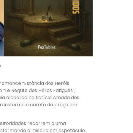
o
o romance “Estância dos Heróis
o “Le Regufe des Héros Fatigués”,
a alcoólica na fictícia Amada dos
 transforma o coreto da praça em
 autoridades recorrem a uma
ransformando a miséria em espetáculo.