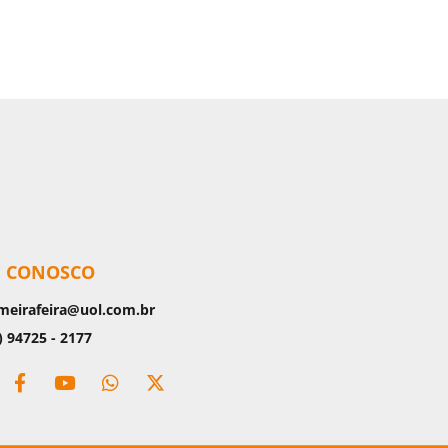
E CONOSCO
meirafeira@uol.com.br
) 94725 - 2177