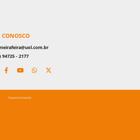
E CONOSCO
meirafeira@uol.com.br
) 94725 - 2177
Desenvolvimento: