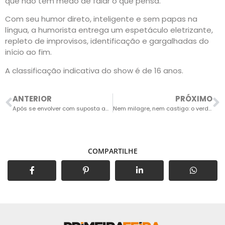
que não tem medo de falar o que pensa.
Com seu humor direto, inteligente e sem papas na
língua, a humorista entrega um espetáculo eletrizante,
repleto de improvisos, identificação e gargalhadas do
início ao fim.
A classificação indicativa do show é de 16 anos.
ANTERIOR
PRÓXIMO
Após se envolver com suposta adolescente, homem de 52 anos é vítima do golpe do falso delegado
Nem milagre, nem castigo: o verdadeiro papel da comida no tratamento do câncer
COMPARTILHE