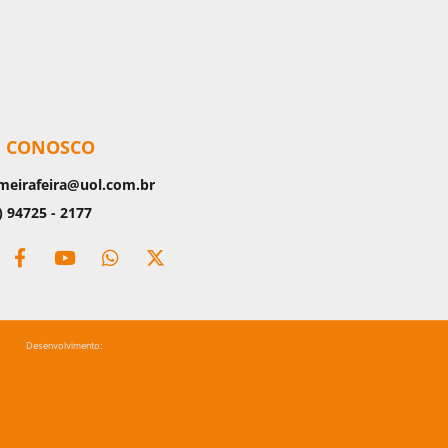
E CONOSCO
meirafeira@uol.com.br
) 94725 - 2177
Desenvolvimento: