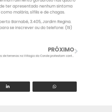
nhum alimento gorduroso nas quatro
pode ter apresentado nenhum sintoma
como malária, sífilis e de chagas.
berto Barnabé, 3.405, Jardim Regina.
ara se inscrever ou do telefone: (19)
PRÓXIMO
Adquirentes de terrenos no Villagio do Conde protestam contra atraso na liberação das áreas