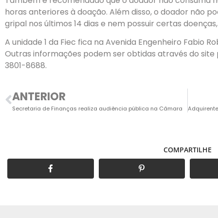
Também é recomendado que o doador não consuma ne
horas anteriores à doação. Além disso, o doador não 
gripal nos últimos 14 dias e nem possuir certas doenças, 
A unidade 1 da Fiec fica na Avenida Engenheiro Fabio Ro
Outras informações podem ser obtidas através do site p
3801-8688.
ANTERIOR
Secretaria de Finanças realiza audiência pública na Câmara
COMPARTILHE