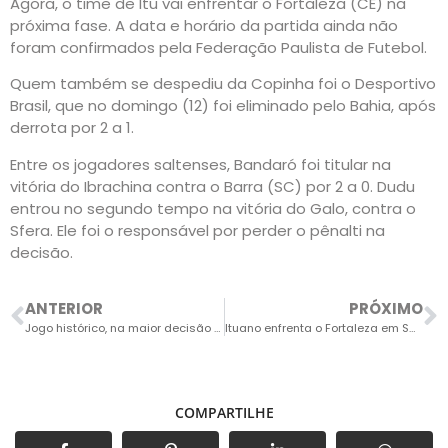
Agora, o time de Itu vai enfrentar o Fortaleza (CE) na
próxima fase. A data e horário da partida ainda não
foram confirmados pela Federação Paulista de Futebol.
Quem também se despediu da Copinha foi o Desportivo
Brasil, que no domingo (12) foi eliminado pelo Bahia, após
derrota por 2 a 1.
Entre os jogadores saltenses, Bandaró foi titular na
vitória do Ibrachina contra o Barra (SC) por 2 a 0. Dudu
entrou no segundo tempo na vitória do Galo, contra o
Sfera. Ele foi o responsável por perder o pênalti na
decisão.
ANTERIOR
PRÓXIMO
Jogo histórico, na maior decisão de pênaltis do Brasil
Ituano enfrenta o Fortaleza em Salto nesta quarta
COMPARTILHE