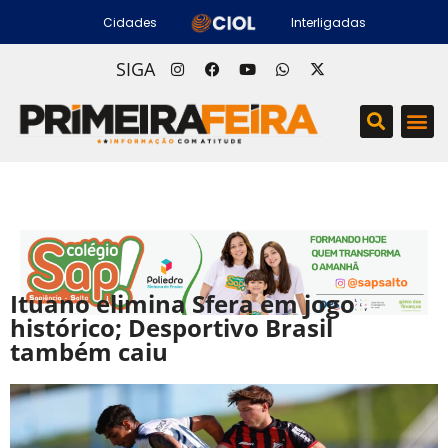
Cidades
Interligadas
SIGA
Ituano elimina Sfera em jogo
histórico; Desportivo Brasil
também caiu