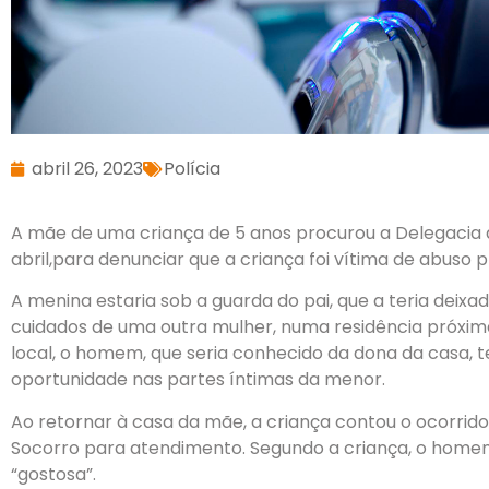
abril 26, 2023
Polícia
A mãe de uma criança de 5 anos procurou a Delegacia d
abril
,
para denunciar
que a criança foi vítima de
abuso
p
A menina estaria sob a guarda do pai, que
a
teria deix
cuidados de uma outra mulher, numa residência próxima a 
local,
o
homem,
que seria c
onhecido da
dona da casa
, 
oportunidade nas partes íntimas da menor.
Ao retornar à casa da mãe, a criança contou o ocorrido
Socorro para atendimento. Segundo a
criança
,
o homem
“gostosa”.