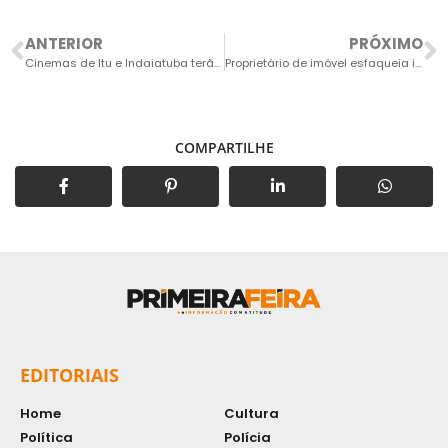
ANTERIOR
PRÓXIMO
Cinemas de Itu e Indaiatuba terão promoção com preços especiais até terça-feira
Proprietário de imóvel esfaqueia inquilino durante discussão por dívida de R$ 200
COMPARTILHE
EDITORIAIS
Home
Cultura
Política
Polícia