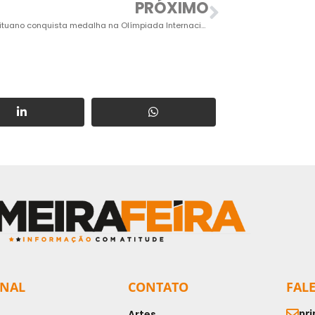
PRÓXIMO
Estudante ituano conquista medalha na Olímpiada Internacional de Ciências
ONAL
CONTATO
FAL
pri
Artes