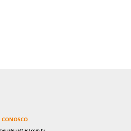
E CONOSCO
meirafeira@uol.com.br