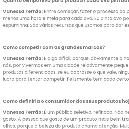
Quanto tempo leva para produzir cada ovo pintad
Vanessa Ferrão:
Entre começar, fazer o processo da p
menos uma hora e meia para cada ovo. Eu pinto ovo por
espuminha. São vários recursos que usamos para dar esse
Como competir com as grandes marcas?
Vanessa Ferrão:
É algo difícil, porque, obviamente o n
nós, por vivermos em uma cidade relativamente peque
produtos diferenciados, se eu cobrasse o que vale, ning
lucro para tentar competir. Felizmente tem dado certo
Como definiria o consumidor dos seus produtos ho
Vanessa Ferrão:
É um público seletivo, refinado. Não 
gosto. A pessoa que gosta de um produto mais bem t
olhos, porque a beleza do produto chama atenção. Mui