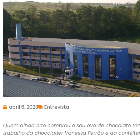
abril 6, 2023
Entrevista
Quem ainda não comprou o seu ovo de chocolate te
trabalho da chocolatier Vanessa Ferrão e da confeiteir