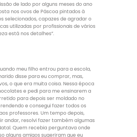
issão de lado por alguns meses do ano
posta nos ovos de Páscoa pintados à
os selecionados, capazes de agradar o
as utilizadas por profissionais de vários
eza está nos detalhes”.
quando meu filho entrou para a escola,
marido disse para eu comprar, mas,
ovos, o que era muita coisa. Nessa época
ocolates e pedi para me ensinarem a
retido para depois ser moldado no
prendendo e consegui fazer todos os
s aos professores. Um tempo depois,
ir andar, resolvi fazer também algumas
Natal. Quem recebia perguntava onde
so alguns amigos sugeriram que eu