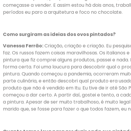
começasse a vender. E assim estou há dois anos, traba
períodos eu paro a arquitetura e foco no chocolate.
Como surgiram as ideias dos ovos pintados?
Vanessa Ferrão:
Criação, criação e criação. Eu pesquis
faz. Os russos fazem coisas maravilhosas. Os italianos
pintura que fiz comprei alguns produtos, passei e nada.
forma certa. Foi uma loucura para descobrir qual o pro
pintura. Quando começou a pandemia, ocorreram muitas
parte culinária, e então descobri qual produto era usado
produto que não é vendido em Itu. Eu tive de ir até São 
começou a dar certo. A partir daí, gostei e tento, a ca
a pintura. Apesar de ser muito trabalhoso, é muito leg
marido que, se fosse para fazer o que todos fazem, eu nã