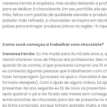
Vanessa Ferrão é arquiteta, mas acaba deixando a prof
para se dedicar à chocolateria. Em seu portfólio, ela a
mão, feitos com padrão de qualidade elevado e produt
paladar mais refinado. A chocolatier se inspira em técnic
países para entregar produtos únicos na região. “A riqu
Como você começou a trabalhar com chocolate?
Vanessa Ferrão:
Eu me mudei para Itu há seis anos e, 
resolvi oferecer ovos de Páscoa aos professores. Meu 
quando fiz as contas, vi que precisaria comprar uns 15 
eu conhecia algumas pessoas que trabalhavam com ch
fazer temperagem (processo no qual o chocolate é der
formato desejado). Com a ajuda de alguns vídeos, fui a
presentes. No ano seguinte eu fiz de novo os presente
após quebrar o pé e ter ficado seis meses sem consegu
lembrancinhas de chocolate para dar de presente no 
eu tinha comprado, porque tinham gostado muito, e nis