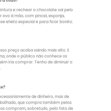
o à mão?
intura e rechear o chocolate vai pelo
 ovo à mão, com pincel, esponja,
 efeito especial e para ficar bonito.
osso preço acaba saindo mais alto. E
na, onde o público não conhece os
uém iria comprar. Tenho de diminuir o
.
je?
necessariamente de dinheiro, mas de
rabalhado, que compra também pelos
tos compram, sobretudo, pelo fato de