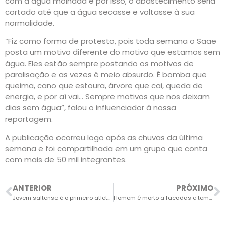
com a água molhada e por isso, o abastecimento seria
cortado até que a água secasse e voltasse à sua
normalidade.
“Fiz como forma de protesto, pois toda semana o Saae
posta um motivo diferente do motivo que estamos sem
água. Eles estão sempre postando os motivos de
paralisação e as vezes é meio absurdo. É bomba que
queima, cano que estoura, árvore que cai, queda de
energia, e por aí vai… Sempre motivos que nos deixam
dias sem água”, falou o influenciador à nossa
reportagem.
A publicação ocorreu logo após as chuvas da última
semana e foi compartilhada em um grupo que conta
com mais de 50 mil integrantes.
ANTERIOR
PRÓXIMO
Jovem saltense é o primeiro atleta masculino da cidade a vencer a São Silvestrinha
Homem é morto a facadas e tem coração arrancado em Itu