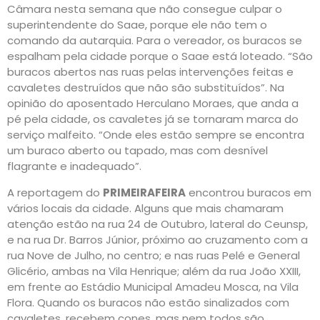
Câmara nesta semana que não consegue culpar o
superintendente do Saae, porque ele não tem o
comando da autarquia. Para o vereador, os buracos se
espalham pela cidade porque o Saae está loteado. “São
buracos abertos nas ruas pelas intervenções feitas e
cavaletes destruídos que não são substituídos”. Na
opinião do aposentado Herculano Moraes, que anda a
pé pela cidade, os cavaletes já se tornaram marca do
serviço malfeito. “Onde eles estão sempre se encontra
um buraco aberto ou tapado, mas com desnível
flagrante e inadequado”.
A reportagem do
PRIMEIRAFEIRA
encontrou buracos em
vários locais da cidade. Alguns que mais chamaram
atenção estão na rua 24 de Outubro, lateral do Ceunsp,
e na rua Dr. Barros Júnior, próximo ao cruzamento com a
rua Nove de Julho, no centro; e nas ruas Pelé e General
Glicério, ambas na Vila Henrique; além da rua João XXIII,
em frente ao Estádio Municipal Amadeu Mosca, na Vila
Flora. Quando os buracos não estão sinalizados com
cavaletes, recebem cones, mas nem todos são