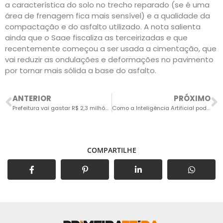
a característica do solo no trecho reparado (se é uma
área de frenagem fica mais sensível) e a qualidade da
compactação e do asfalto utilizado. A nota salienta
ainda que o Saae fiscaliza as terceirizadas e que
recentemente começou a ser usada a cimentação, que
vai reduzir as ondulações e deformações no pavimento
por tornar mais sólida a base do asfalto.
ANTERIOR
PRÓXIMO
Prefeitura vai gastar R$ 2,3 milhões para dotar todas as escolas da cidade com um vigia cada
Como a Inteligência Artificial pode ser aliada na educação e como evitar que ela seja vilã
COMPARTILHE