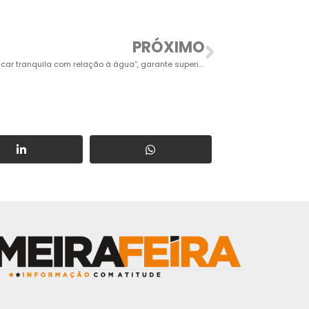
PRÓXIMO
“Salto vai ficar tranquila com relação à água”, garante superintendente do Saae