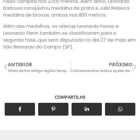
Faião campeã nos 2.000 metros. Além disso, Leonardo
Barbosa conquistou medalha de prata e Julia Rebeca
medalha de bronze, ambos nos 800 metros.
Além das medalhas, os atletas Leonardo Ferraz e
Leonardo Pierin também se classificaram para a
segunda fase, que será disputada no dia 27 de maio em
São Bernardo do Campo (SP).
ANTERIOR
PRÓXIMO
Onda de frio atinge região; temperatura pode chegar a 12°C em Salto
Concessionária realiza ações de conscientização sobre segurança no trânsito
COMPARTILHE