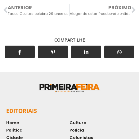
ANTERIOR
PRÓXIMO
Faces Ocultas celebra 29 anos com espetáculo na Sala Palma de Ouro
Alegando estar “recebendo entidades”, homem ameaça e profere injúrias contra aposentado
COMPARTILHE
EDITORIAIS
Home
Cultura
Política
Polícia
Cidade
Colunistas