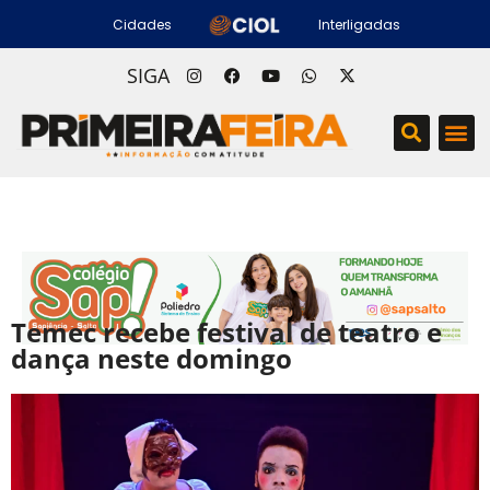
Cidades
Interligadas
SIGA
Temec recebe festival de teatro e
dança neste domingo