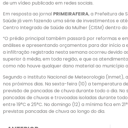
de um vídeo publicado em redes sociais.
Em resposta ao jornal
PRIMEIRAFEIRA
, a Prefeitura de
Saúde já vem fazendo uma série de investimentos e at
Centro Integrado de Saúde da Mulher (CISM) dentro do 
“O prédio principal também passará por reformas e em
análises e apresentando orçamentos para dar início a 
a infiltração registrada nesta semana ocorreu devido 
superior à média, em toda região, e que os atendimen
como não houve qualquer dano material ao município ou
Segundo o Instituto Nacional de Meteorologia (Inmet),
nos próximos dias. Na sexta-feira (10) a temperatura de
previsão de pancadas de chuva durante todo o dia. No 
pancadas de chuvas e trovoadas isoladas durante todo 
entre 19°C e 25°C. No domingo (12) a mínima fica em 
previstas pancadas de chuva ao longo do dia.