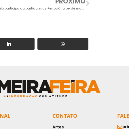
PRÓXIMO
Goleiro Saulo participa da partida, mas Ferroviária perde mais uma e entra na zona de rebaixamento
ONAL
CONTATO
FAL
pri
Artes