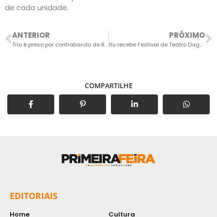
de cada unidade.
ANTERIOR
PRÓXIMO
Trio é preso por contrabando de R$ 345 mil em remédios, eletrônicos e perfumes em Itu
Itu recebe Festival de Teatro Dago Menezes com 11 dias de apresentações
COMPARTILHE
EDITORIAIS
Home
Cultura