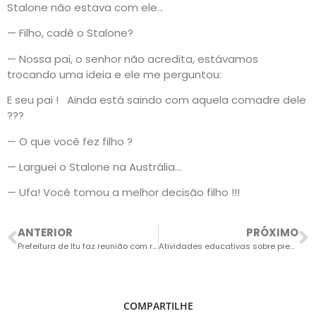
Stalone não estava com ele…
— Filho, cadê o Stalone?
— Nossa pai, o senhor não acredita, estávamos
trocando uma ideia e ele me perguntou:
E seu pai ! Ainda está saindo com aquela comadre dele
???
— O que você fez filho ?
— Larguei o Stalone na Austrália…
— Ufa! Você tomou a melhor decisão filho !!!
ANTERIOR
PRÓXIMO
Prefeitura de Itu faz reunião com representantes da Cacau Show
Atividades educativas sobre prevenção da dengue serão realizadas em Itu
COMPARTILHE