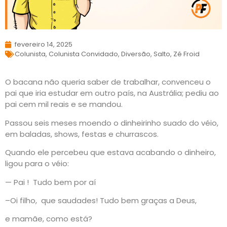
fevereiro 14, 2025
Colunista
,
Colunista Convidado
,
Diversão
,
Salto
,
Zé Froid
O bacana não queria saber de trabalhar, convenceu o
pai que iria estudar em outro país, na Austrália; pediu ao
pai cem mil reais e se mandou.
Passou seis meses moendo o dinheirinho suado do véio,
em baladas, shows, festas e churrascos.
Quando ele percebeu que estava acabando o dinheiro,
ligou para o véio:
— Pai ! Tudo bem por aí
–Oi filho, que saudades! Tudo bem graças a Deus,
e mamãe, como está?