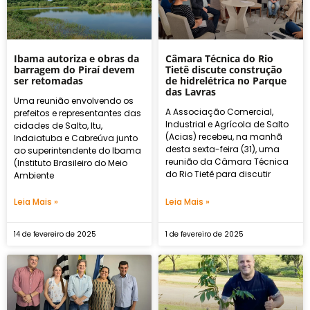
Ibama autoriza e obras da
Câmara Técnica do Rio
barragem do Piraí devem
Tietê discute construção
ser retomadas
de hidrelétrica no Parque
das Lavras
Uma reunião envolvendo os
A Associação Comercial,
prefeitos e representantes das
Industrial e Agrícola de Salto
cidades de Salto, Itu,
(Acias) recebeu, na manhã
Indaiatuba e Cabreúva junto
desta sexta-feira (31), uma
ao superintendente do Ibama
reunião da Câmara Técnica
(Instituto Brasileiro do Meio
do Rio Tietê para discutir
Ambiente
Leia Mais »
Leia Mais »
14 de fevereiro de 2025
1 de fevereiro de 2025