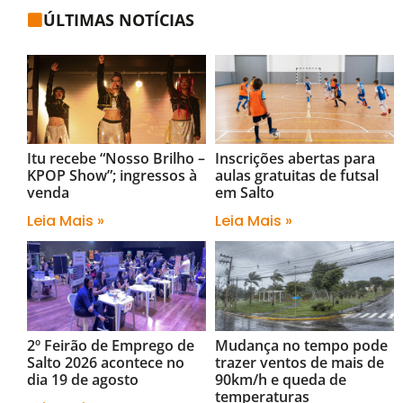
ÚLTIMAS NOTÍCIAS
Itu recebe “Nosso Brilho –
Inscrições abertas para
KPOP Show”; ingressos à
aulas gratuitas de futsal
venda
em Salto
Leia Mais »
Leia Mais »
2º Feirão de Emprego de
Mudança no tempo pode
Salto 2026 acontece no
trazer ventos de mais de
dia 19 de agosto
90km/h e queda de
temperaturas