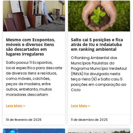
Mesmo com Ecopontos,
Salto cai 5 posições e fica
móveis e diversos itens
atrás de Itu e Indaiatuba
são descartados em
em ranking ambiental
lugares irregulares
O Ranking Ambiental dos
Salto possui 11 Ecopontos,
Municípios Paulistas do
local específico para descarte
Programa Município VerdeAzul
de diversos itens e resíduos,
(PMVA) foi divulgado nesta
como móveis, colchões,
terça-feira (9) e Salto caiu 5
peças de madeira, entre
posições em comparação ao
outros, entretanto, muitos
Ciclo
moradores descartam
Leia Mais »
Leia Mais »
19 de fevereiro de 2026
11 de dezembro de 2025