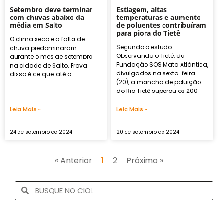
Setembro deve terminar
Estiagem, altas
com chuvas abaixo da
temperaturas e aumento
média em Salto
de poluentes contribuíram
para piora do Tietê
O clima seco e a falta de
Segundo o estudo
chuva predominaram
Observando o Tietê, da
durante o mês de setembro
Fundação SOS Mata Atlântica,
na cidade de Salto. Prova
divulgados na sexta-feira
disso é de que, até o
(20), a mancha de poluição
do Rio Tietê superou os 200
Leia Mais »
Leia Mais »
24 de setembro de 2024
20 de setembro de 2024
« Anterior
1
2
Próximo »