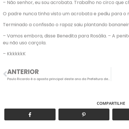
– Não senhor, eu sou acrobata. Trabalho no circo que c
O padre nunca tinha visto um acrobata e pediu para o
Terminado a confissão o rapaz saiu plantando bananei
– Vamos embora, disse Benedita para Rosália. – A peni
eu não uso carçola.
– KkkkkkK
ANTERIOR
Paulo Ricardo é a aposta principal deste ano da Prefeitura de Indaiatuba no “Maio Musical”
COMPARTILHE