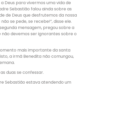
r a Deus para vivermos uma vida de
dre Sebastião falou ainda sobre as
ade de Deus que desfrutemos da nossa
ão se pede, se recebe!”, disse ele.
a segunda mensagem, pregou sobre a
ue não devemos ser ignorantes sobre o
 momento mais importante da santa
risto, a irmã Benedita não comungou,
semana.
as duas se confessar.
dre Sebastião estava atendendo um