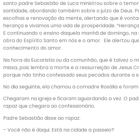
santo padre Sebastião de Luca ministrou sobre o temo
santidade, abordando também sobre o juízo de Deus. Pa
escolhas e renovação da mente, alertando que é vont
herança e vivamos uma vida de prosperidade. “Herança n
E continuando o ensino daquela manhã de domingo, n
obra do Espírito Santo em nós e o amor. Ele alertou q
conhecimento do amor.
Na hora da Eucaristia ou da comunhão, que é talvez o
missa, pois lembra a morte e a ressurreição de Jesus C
porque não tinha confessado seus pecados durante a 
No dia seguinte, ela chamou a comadre Rosália e foram 
Chegaram na igreja e ficaram aguardando a vez. O pa
rapaz que chegara ao confessionário.
Padre Sebastião disse ao rapaz:
– Você não é daqui. Está na cidade a passeio?