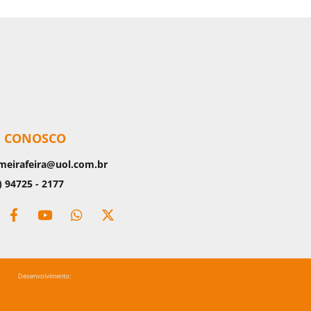
E CONOSCO
meirafeira@uol.com.br
) 94725 - 2177
Desenvolvimento: