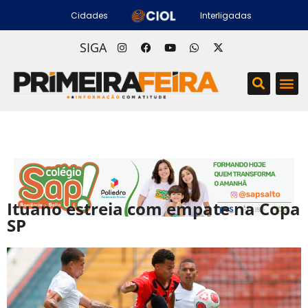
Cidades
Interligadas
SIGA
Ituano estreia com empate na Copa
SP