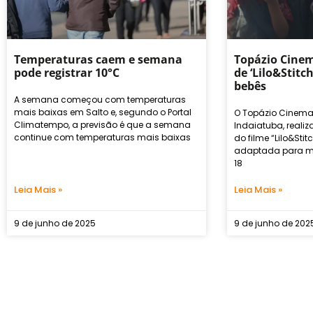
Temperaturas caem e semana
Topázio Cinem
pode registrar 10°C
de ‘Lilo&Stit
bebês
A semana começou com temperaturas
mais baixas em Salto e, segundo o Portal
O Topázio Cinema
Climatempo, a previsão é que a semana
Indaiatuba, reali
continue com temperaturas mais baixas
do filme “Lilo&Stit
adaptada para m
18
Leia Mais »
Leia Mais »
9 de junho de 2025
9 de junho de 202