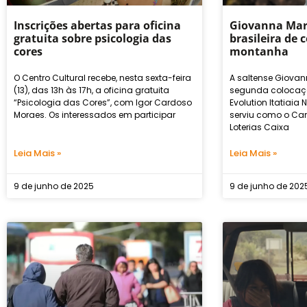
Inscrições abertas para oficina
Giovanna Mar
gratuita sobre psicologia das
brasileira de 
cores
montanha
O Centro Cultural recebe, nesta sexta-feira
A saltense Giovan
(13), das 13h às 17h, a oficina gratuita
segunda colocaçã
“Psicologia das Cores”, com Igor Cardoso
Evolution Itatiaia 
Moraes. Os interessados em participar
serviu como o Ca
Loterias Caixa
Leia Mais »
Leia Mais »
9 de junho de 2025
9 de junho de 202