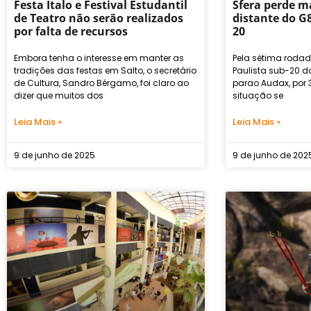
Festa Ítalo e Festival Estudantil
Sfera perde m
de Teatro não serão realizados
distante do G8
por falta de recursos
20
Embora tenha o interesse em manter as
Pela sétima rod
tradições das festas em Salto, o secretário
Paulista sub-20 da
de Cultura, Sandro Bérgamo, foi claro ao
parao Audax, por 3
dizer que muitos dos
situação se
Leia Mais »
Leia Mais »
9 de junho de 2025
9 de junho de 202