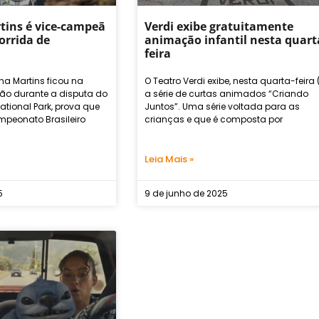
tins é vice-campeã
Verdi exibe gratuitamente
corrida de
animação infantil nesta quart
feira
na Martins ficou na
O Teatro Verdi exibe, nesta quarta-feira (1
o durante a disputa do
a série de curtas animados “Criando
National Park, prova que
Juntos”. Uma série voltada para as
mpeonato Brasileiro
crianças e que é composta por
Leia Mais »
5
9 de junho de 2025