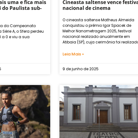
ais uma e fica mais
Cineasta saltense vence festiv
 do Paulista sub-
nacional de cinema
O cineasta saltense Matheus Almeida
conquistou o prêmio Igor Spacek de
ada do Campeonato
Melhor Nanometragem 2025, festival
 Série A, o Sfera perdeu
nacional realizado anualmente em
 a 0 e viu a sua
Atibaia (SP), cuja cerimônia foi realizad
Leia Mais »
5
9 de junho de 2025