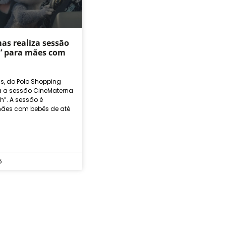
as realiza sessão
ch’ para mães com
s, do Polo Shopping
za a sessão CineMaterna
ch”. A sessão é
ães com bebês de até
5